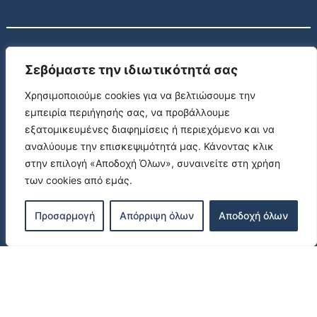
Σεβόμαστε την ιδιωτικότητά σας
ΣΥΝΕΡΓΑΤΕΣ
Χρησιμοποιούμε cookies για να βελτιώσουμε την
Προκατασκευασμένες κατοικίες στην Κρήτη
εμπειρία περιήγησής σας, να προβάλλουμε
εξατομικευμένες διαφημίσεις ή περιεχόμενο και να
αναλύουμε την επισκεψιμότητά μας. Κάνοντας κλικ
Η Creteca δραστηριοποιείται από το 2003 στον τομέα των
στην επιλογή «Αποδοχή Όλων», συναινείτε στη χρήση
προκατασκευασμένων ξύλινων οικιών στην Ελλάδα, προσφέροντας
των cookies από εμάς.
μοναδική ποιότητα ξύλου και καινοτόμες λύσεις για μεσαίας και
μεγάλης κλίμακας έργα.
Προσαρμογή
Απόρριψη όλων
Αποδοχή όλων