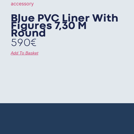
Blue PVC Liner With
Figures 7,30 M
Round
590
€
Add To Basket