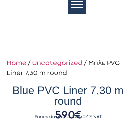
Home
/
Uncategorized
/ Μπλε PVC
Liner 7,30 m round
Blue PVC Liner 7,30 m
round
590
€
Prices do not include 24% VAT