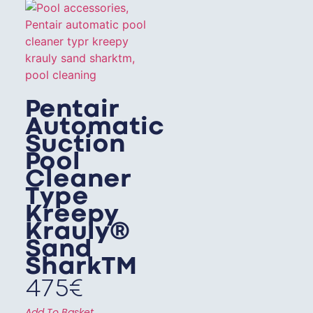
Pentair
Automatic
Suction
Pool
Cleaner
Type
Kreepy
Krauly®
Sand
SharkTM
475
€
Add To Basket