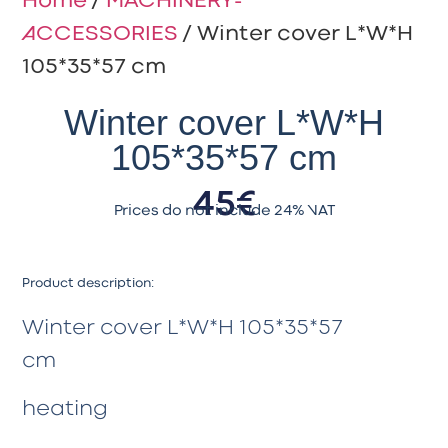
Home
/
MACHINERY-
ACCESSORIES
/ Winter cover L*W*H
105*35*57 cm
Winter cover L*W*H
105*35*57 cm
45
€
Prices do not include 24% VAT
Product description:
Winter cover L*W*H 105*35*57
cm
heating