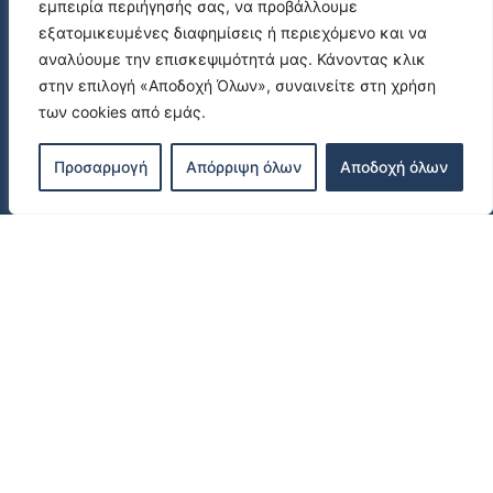
+30 6970 43 3979
εμπειρία περιήγησής σας, να προβάλλουμε
εξατομικευμένες διαφημίσεις ή περιεχόμενο και να
info@funpools.gr
αναλύουμε την επισκεψιμότητά μας. Κάνοντας κλικ
στην επιλογή «Αποδοχή Όλων», συναινείτε στη χρήση
Privacy Policy
των cookies από εμάς.
Προσαρμογή
Απόρριψη όλων
Αποδοχή όλων
PRODUCTS
Prefab Pools
Parts-Accessories