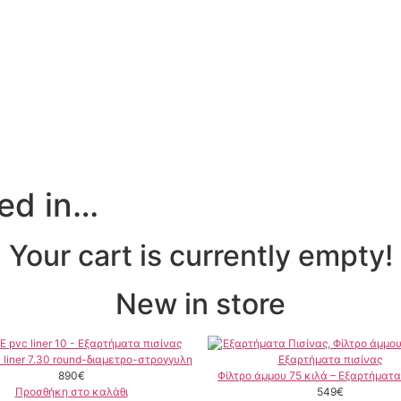
ted in…
Your cart is currently empty!
New in store
liner 7.30 round-διαμετρο-στρογγυλη
890
€
Φίλτρο άμμου 75 κιλά – Εξαρτήματα
Προσθήκη στο καλάθι
549
€