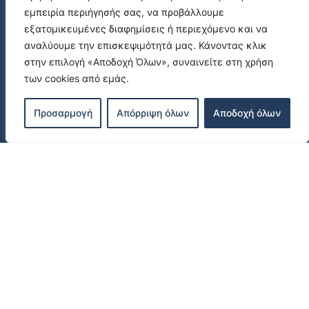
εμπειρία περιήγησής σας, να προβάλλουμε
εξατομικευμένες διαφημίσεις ή περιεχόμενο και να
αναλύουμε την επισκεψιμότητά μας. Κάνοντας κλικ
στην επιλογή «Αποδοχή Όλων», συναινείτε στη χρήση
των cookies από εμάς.
Προσαρμογή
Απόρριψη όλων
Αποδοχή όλων
ΕΠΙΚΟΙΝΩΝΙΑ
Πλατανιάς,73014, Χανιά, Κρήτη
+30 6970 43 3979
info@funpools.gr
Πολιτική Απορρήτου