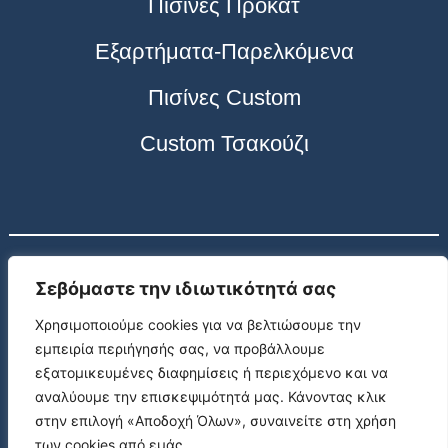
Πισίνες Προκάτ
Εξαρτήματα-Παρελκόμενα
Πισίνες Custom
Custom Τσακούζι
Σεβόμαστε την ιδιωτικότητά σας
ΣΥΝΕΡΓΑΤΕΣ
Χρησιμοποιούμε cookies για να βελτιώσουμε την
Προκατασκευασμένες κατοικίες στην Κρήτη
εμπειρία περιήγησής σας, να προβάλλουμε
εξατομικευμένες διαφημίσεις ή περιεχόμενο και να
αναλύουμε την επισκεψιμότητά μας. Κάνοντας κλικ
Η Creteca δραστηριοποιείται από το 2003 στον τομέα των
στην επιλογή «Αποδοχή Όλων», συναινείτε στη χρήση
προκατασκευασμένων ξύλινων οικιών στην Ελλάδα, προσφέροντας
των cookies από εμάς.