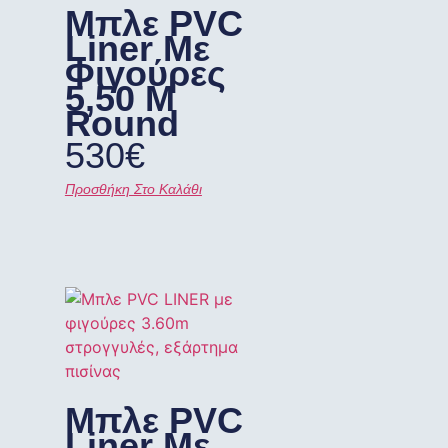
Μπλε PVC
Liner Με
Φιγούρες
5,50 M
Round
530
€
Προσθήκη Στο Καλάθι
Μπλε PVC
Liner Με