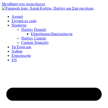
Μετάβαση στο περιεχόμενο
Αρχική
Σχετικά με εμάς
Προϊόντα
Πισίνες Προκάτ
Εξαρτήματα-Παρελκόμενα
Πισίνες Custom
Custom Τσακούζι
Τα Έργα μας
Άρθρα
Επικοινωνία
EN