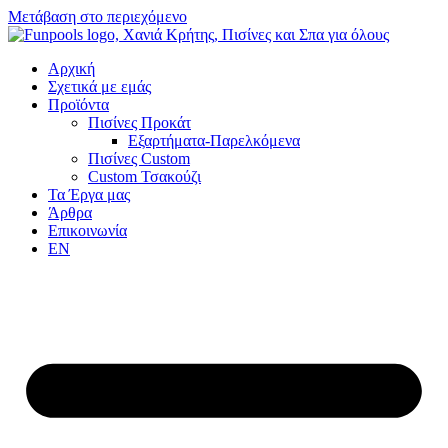
Μετάβαση στο περιεχόμενο
Αρχική
Σχετικά με εμάς
Προϊόντα
Πισίνες Προκάτ
Εξαρτήματα-Παρελκόμενα
Πισίνες Custom
Custom Τσακούζι
Τα Έργα μας
Άρθρα
Επικοινωνία
EN