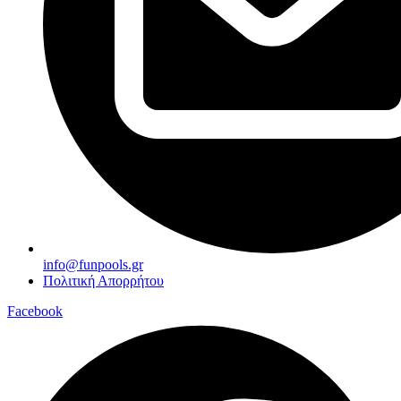
info@funpools.gr
Πολιτική Απορρήτου
Facebook