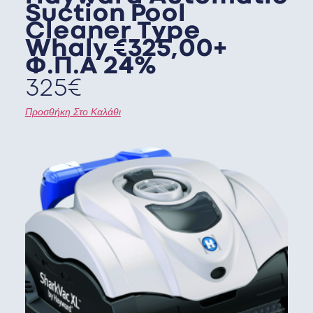
Suction Pool
Cleaner Type
Whaly €325,00+
Φ.Π.Α 24%
325
€
Προσθήκη Στο Καλάθι