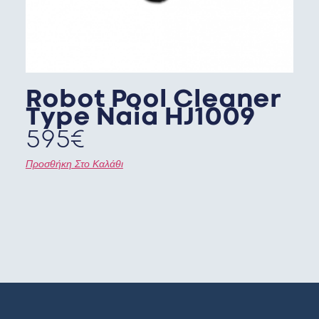
Robot Pool Cleaner
Type Naia HJ1009
595
€
Προσθήκη Στο Καλάθι