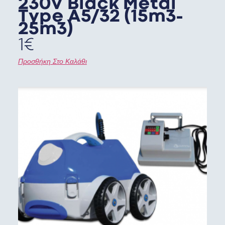
230V Black Metal
Type A5/32 (15m3-
25m3)
1
€
Προσθήκη Στο Καλάθι