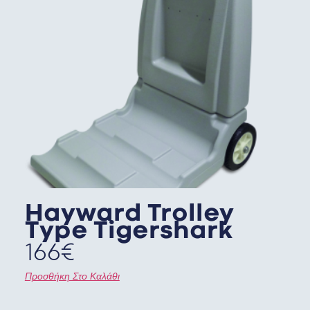
Hayward Trolley
Type Tigershark
166
€
Προσθήκη Στο Καλάθι