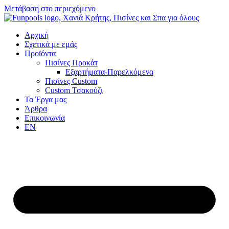
Μετάβαση στο περιεχόμενο
Αρχική
Σχετικά με εμάς
Προϊόντα
Πισίνες Προκάτ
Εξαρτήματα-Παρελκόμενα
Πισίνες Custom
Custom Τσακούζι
Τα Έργα μας
Άρθρα
Επικοινωνία
EN