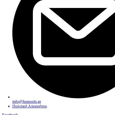
info@funpools.gr
Πολιτική Απορρήτου
Facebook