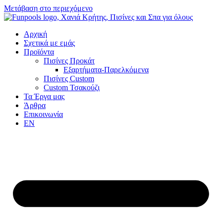
Μετάβαση στο περιεχόμενο
Αρχική
Σχετικά με εμάς
Προϊόντα
Πισίνες Προκάτ
Εξαρτήματα-Παρελκόμενα
Πισίνες Custom
Custom Τσακούζι
Τα Έργα μας
Άρθρα
Επικοινωνία
EN