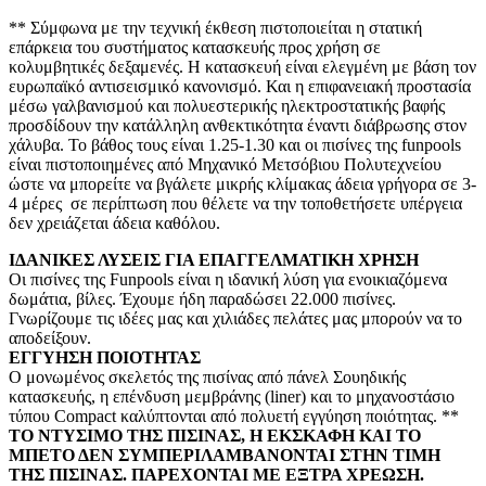
** Σύμφωνα με την τεχνική έκθεση πιστοποιείται η στατική
επάρκεια του συστήματος κατασκευής προς χρήση σε
κολυμβητικές δεξαμενές. Η κατασκευή είναι ελεγμένη με βάση τον
ευρωπαϊκό αντισεισμικό κανονισμό. Και η επιφανειακή προστασία
μέσω γαλβανισμού και πολυεστερικής ηλεκτροστατικής βαφής
προσδίδουν την κατάλληλη ανθεκτικότητα έναντι διάβρωσης στον
χάλυβα. Το βάθος τους είναι 1.25-1.30 και οι πισίνες της funpools
είναι πιστοποιημένες από Μηχανικό Μετσόβιου Πολυτεχνείου
ώστε να μπορείτε να βγάλετε μικρής κλίμακας άδεια γρήγορα σε 3-
4 μέρες σε περίπτωση που θέλετε να την τοποθετήσετε υπέργεια
δεν χρειάζεται άδεια καθόλου.
ΙΔΑΝΙΚΕΣ ΛΥΣΕΙΣ ΓΙΑ ΕΠΑΓΓΕΛΜΑΤΙΚΗ ΧΡΗΣΗ
Οι πισίνες της Funpools είναι η ιδανική λύση για ενοικιαζόμενα
δωμάτια, βίλες. Έχουμε ήδη παραδώσει 22.000 πισίνες.
Γνωρίζουμε τις ιδέες μας και χιλιάδες πελάτες μας μπορούν να το
αποδείξουν.
ΕΓΓΥΗΣΗ ΠΟΙΟΤΗΤΑΣ
Ο μονωμένος σκελετός της πισίνας από πάνελ Σουηδικής
κατασκευής, η επένδυση μεμβράνης (liner) και το μηχανοστάσιο
τύπου Compact καλύπτονται από πολυετή εγγύηση ποιότητας. **
ΤΟ ΝΤΥΣΙΜΟ ΤΗΣ ΠΙΣΙΝΑΣ, Η ΕΚΣΚΑΦΗ ΚΑΙ ΤΟ
ΜΠΕΤΟ ΔΕΝ ΣΥΜΠΕΡΙΛΑΜΒΑΝΟΝΤΑΙ ΣΤΗΝ ΤΙΜΗ
ΤΗΣ ΠΙΣΙΝΑΣ. ΠΑΡΕΧΟΝΤΑΙ ΜΕ ΕΞΤΡΑ ΧΡΕΩΣΗ.