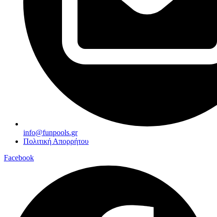
info@funpools.gr
Πολιτική Απορρήτου
Facebook